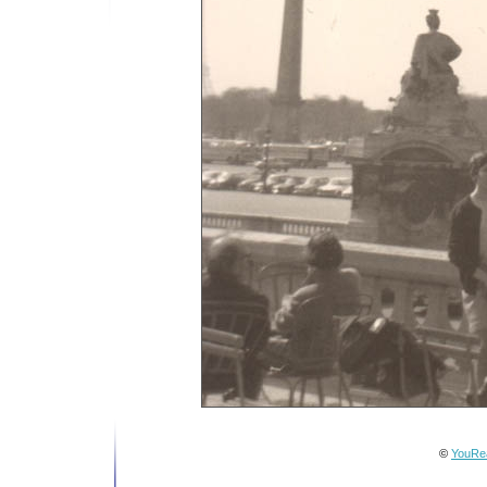
©
YouRea