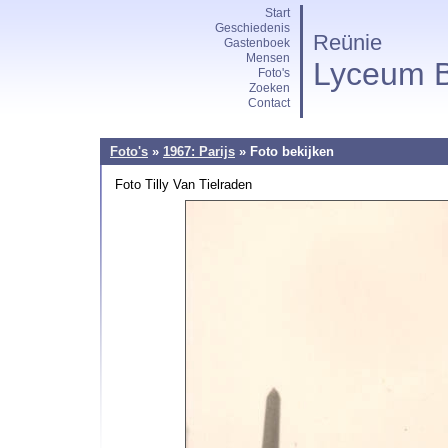
Start
Geschiedenis
Reünie
Gastenboek
Mensen
Lyceum B
Foto's
Zoeken
Contact
Foto's
»
1967: Parijs
» Foto bekijken
Foto Tilly Van Tielraden