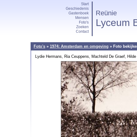
Start
Geschiedenis
Reünie
Gastenboek
Mensen
Lyceum B
Foto's
Zoeken
Contact
Foto's
»
1974: Amsterdam en omgeving
» Foto bekijke
Lydie Hermans, Ria Ceuppens, Machteld De Graef, Hilde G