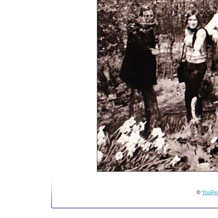
©
YouRea