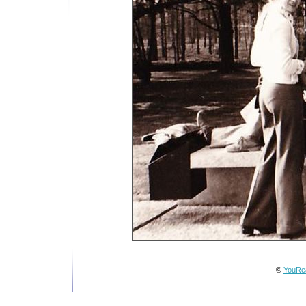
©
YouRea