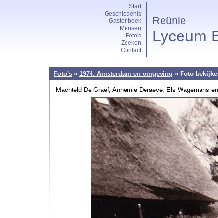
Start
Geschiedenis
Reünie
Gastenboek
Mensen
Lyceum B
Foto's
Zoeken
Contact
Foto's
»
1974: Amsterdam en omgeving
» Foto bekijke
Machteld De Graef, Annemie Deraeve, Els Wagemans en d