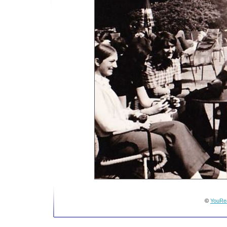
©
YouRea