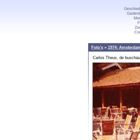
Geschied
Gasten
Me
F
Zo
Con
Foto's
»
1974: Amsterda
Carlos Theus, de buschau