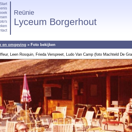
Start
enis
Reünie
boek
nsen
Lyceum Borgerhout
oto's
eken
tact
m en omgeving
» Foto bekijken
ffeur, Leen Rosquin, Frieda Verspreet, Ludo Van Camp (foto Machteld De Gra