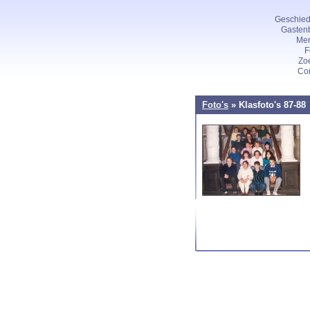
Geschied
Gasten
Me
F
Zo
Con
Foto's
» Klasfoto's 87-88