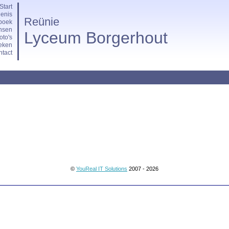
Start
enis
Reünie
boek
nsen
Lyceum Borgerhout
oto's
eken
tact
©
YouReal IT Solutions
2007 - 2026