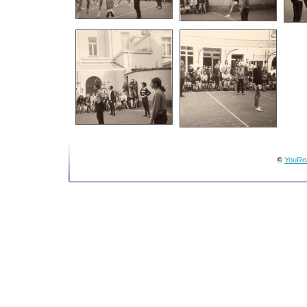
©
YouRea