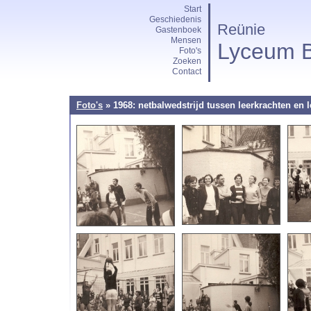
Start
Geschiedenis
Reünie
Gastenboek
Mensen
Lyceum B
Foto's
Zoeken
Contact
Foto's
» 1968: netbalwedstrijd tussen leerkrachten en l