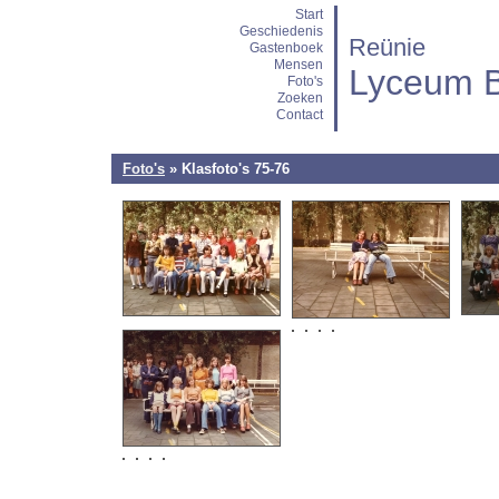
Start
Geschiedenis
Reünie
Gastenboek
Mensen
Lyceum B
Foto's
Zoeken
Contact
Foto's
» Klasfoto's 75-76