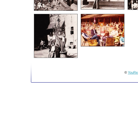
©
YouRea