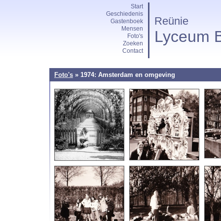
Start
Geschiedenis
Reünie
Gastenboek
Mensen
Lyceum B
Foto's
Zoeken
Contact
Foto's
» 1974: Amsterdam en omgeving